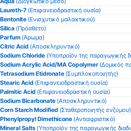
Aqua
(Διογκωτικό μέσο)
Laureth-7
(Επιφανειοδραστική ουσία)
Bentonite
(Ενισχυτικό μαλακτικού)
Silica
(Πρόσθετο)
Parfum
(Άρωμα)
Citric Acid
(Αποσκληρυντικό)
Sodium Chloride
(Υποπροϊόν της παραγωγικής δ
Sodium Acrylic Acid/MA Copolymer
(Δομικός π
Tetrasodium Etidronate
(Συμπλοκοποιητής)
Stearic Acid
(Επιφανειοδραστική ουσία)
Palmitic Acid
(Επιφανειοδραστική ουσία)
Sodium Bicarbonate
(Αποσκληρυντικό)
Corn Starch Modified
(Σταθεροποιητής ενζύμου
Phenylpropyl Dimethicone
(Αντιαφριστικό)
Mineral Salts
(Υποπροϊόν της παραγωγικής διαδ