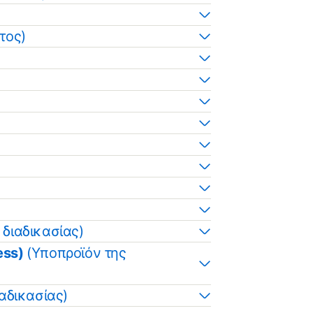
τος)
διαδικασίας)
cess)
(Υποπροϊόν της
αδικασίας)