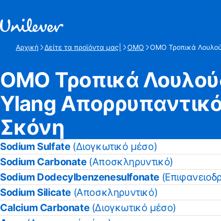
Γρήγορη μετάβαση προς Περιεχόμενο
Αρχική
Δείτε τα προϊόντα μας|
OMO
OMO Τροπικά Λουλούδ
Τρέχουσα σελίδα:
OMO Τροπικά Λουλούδ
Ylang Απορρυπαντικό
Σκόνη
Sodium Sulfate
(Διογκωτικό μέσο)
Sodium Carbonate
(Αποσκληρυντικό)
Sodium Dodecylbenzenesulfonate
(Επιφανειοδρ
Sodium Silicate
(Αποσκληρυντικό)
Calcium Carbonate
(Διογκωτικό μέσο)