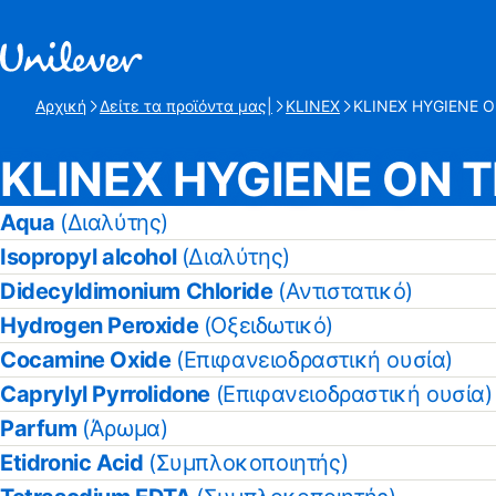
Γρήγορη μετάβαση προς Περιεχόμενο
Αρχική
Δείτε τα προϊόντα μας|
KLINEX
KLINEX HYGIENE 
Τρέχουσα σελίδα:
KLINEX HYGIENE ON 
Aqua
(Διαλύτης)
Isopropyl alcohol
(Διαλύτης)
Didecyldimonium Chloride
(Αντιστατικό)
Hydrogen Peroxide
(Οξειδωτικό)
Cocamine Oxide
(Επιφανειοδραστική ουσία)
Caprylyl Pyrrolidone
(Επιφανειοδραστική ουσία)
Parfum
(Άρωμα)
Etidronic Acid
(Συμπλοκοποιητής)