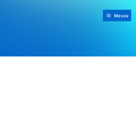
Μενού