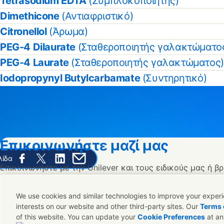
Tetrasodium EDTA
(Συμπλοκοποιητής)
Dimethicone
(Αντιαφριστικό)
Citronellol
(Άρωμα)
PEG-4 Dilaurate
(Σταθεροποιητής γαλακτώματο
PEG-4 Laurate
(Σταθεροποιητής γαλακτώματος)
Iodopropynyl Butylcarbamate
(Συντηρητικό)
Επικοινωνήστε μαζί μας
λίδα
Share this page on Facebook
Share this page on X
Share this page on Linked In
Share this page on E-mail
Επικοινωνήστε με την Unilever και τους ειδικούς μας ή βρ
κατάλληλους ανθρώπους σε όλο τον κοσμο.
We use cookies and similar technologies to improve your experie
interests on our website and other third-party sites. Our
Terms 
Επικοινωνήστε μαζί μας
of this website. You can update your
Cookie Preferences
at an