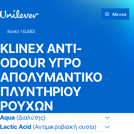
Γρήγορη μετάβαση προς Περιεχόμενο
Μενού
Αρχική
KLINEX
KLINEX ANTI-
ODOUR ΥΓΡΟ
ΑΠΟΛΥΜΑΝΤΙΚΟ
ΠΛΥΝΤΗΡΙΟΥ
ΡΟΥΧΩΝ
Aqua
(Διαλύτης)
Lactic Acid
(Αντιμικροβιακή ουσία)