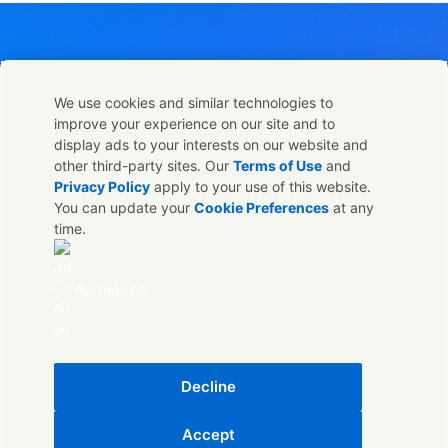
We use cookies and similar technologies to
Επικοινωνήστε μαζί μας
improve your experience on our site and to
Μοιραστείτε αυτή τη σελίδα
display ads to your interests on our website and
Share this page on Facebook
Share this page on X
Share this page on 
Share this pag
Επικοινωνήστε με την Unilever και τους ειδικούς μας ή
other third-party sites. Our
Terms of Use
and
βρείτε τους κατάλληλους ανθρώπους σε όλο τον κοσμο.
Privacy Policy
apply to your use of this website.
You can update your
Cookie Preferences
at any
time.
Επικοινωνήστε μαζί μας
Νομική Ανακοίνωση
AdChoices
Προσβασιμότητα
ΓΝΩΣΤΟΠΟΊΗΣΗ ΓΙΑ ΤΗ ΧΡΗΣΗ COOKIES
ΓΝΩΣΤΟΠΟΙΗΣΗ ΓΙΑ ΤΗΝ ΠΡΟΣΤΑΣΙΑ ΤΗΣ ΙΔΙΩΤΙΚΗΣ ΖΩΗΣ
Sitemap
(Opens i
Cosmetic ingredient database - European Commission
Decline
Ψηφιακή Βιωσιμότητα
Accept
ΕΛΑΪΣ Unilever Ελλάδας