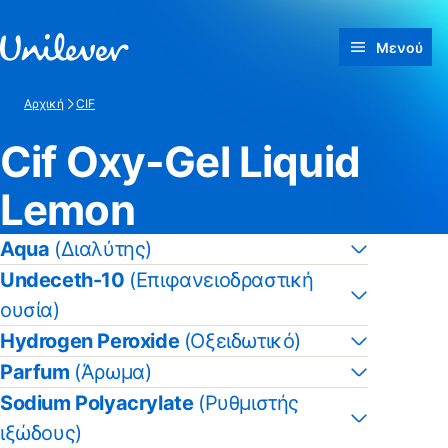
Γρήγορη μετάβαση προς Περιεχόμενο
Μενού
Αρχική
CIF
Cif Oxy-Gel Liquid
Lemon
Aqua
(Διαλύτης)
Undeceth-10
(Επιφανειοδραστική
ουσία)
Hydrogen Peroxide
(Οξειδωτικό)
Parfum
(Άρωμα)
Sodium Polyacrylate
(Ρυθμιστής
ιξώδους)