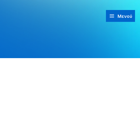
Μενού