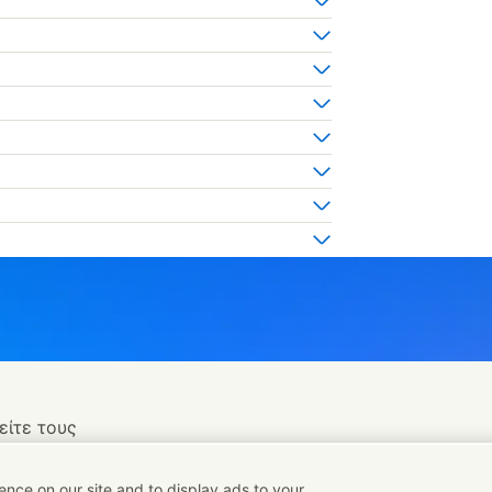
είτε τους
nce on our site and to display ads to your