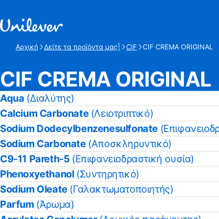
Γρήγορη μετάβαση προς Περιεχόμενο
Αρχική
Δείτε τα προϊόντα μας|
CIF
CIF CREMA ORIGINAL
Τρέχουσα σελίδα:
CIF CREMA ORIGINAL
Aqua
(Διαλύτης)
Calcium Carbonate
(Λειοτριπτικό)
Sodium Dodecylbenzenesulfonate
(Επιφανειοδρ
Sodium Carbonate
(Αποσκληρυντικό)
C9-11 Pareth-5
(Επιφανειοδραστική ουσία)
Phenoxyethanol
(Συντηρητικό)
Sodium Oleate
(Γαλακτωματοποιητής)
Parfum
(Άρωμα)