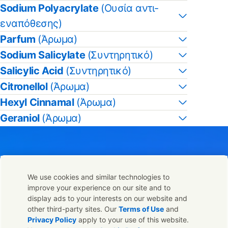
Sodium Polyacrylate
(Ουσία αντι-
εναπόθεσης)
Parfum
(Άρωμα)
Sodium Salicylate
(Συντηρητικό)
Salicylic Acid
(Συντηρητικό)
Citronellol
(Άρωμα)
Hexyl Cinnamal
(Άρωμα)
Geraniol
(Άρωμα)
We use cookies and similar technologies to
Επικοινωνήστε μαζί μας
improve your experience on our site and to
Μοιραστείτε αυτή τη σελίδα
display ads to your interests on our website and
Share this page on Facebook
Share this page on X
Share this page on 
Share this pag
Επικοινωνήστε με την Unilever και τους ειδικούς μας ή
other third-party sites. Our
Terms of Use
and
βρείτε τους κατάλληλους ανθρώπους σε όλο τον κοσμο.
Privacy Policy
apply to your use of this website.