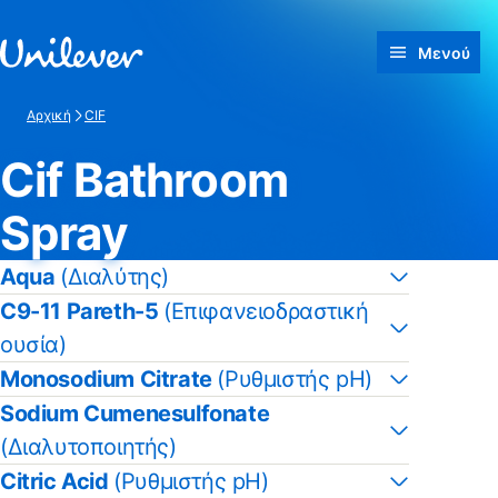
Γρήγορη μετάβαση προς Περιεχόμενο
Μενού
Αρχική
CIF
Cif Bathroom
Spray
Aqua
(Διαλύτης)
C9-11 Pareth-5
(Επιφανειοδραστική
ουσία)
Monosodium Citrate
(Ρυθμιστής pH)
Sodium Cumenesulfonate
(Διαλυτοποιητής)
Citric Acid
(Ρυθμιστής pH)