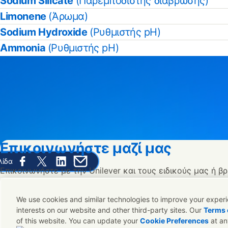
Sodium Silicate
(Παρεμποδιστής διάβρωσης)
Limonene
(Άρωμα)
Sodium Hydroxide
(Ρυθμιστής pH)
Ammonia
(Ρυθμιστής pH)
Επικοινωνήστε μαζί μας
λίδα
Share this page on Facebook
Share this page on X
Share this page on Linked In
Share this page on E-mail
Επικοινωνήστε με την Unilever και τους ειδικούς μας ή βρ
κατάλληλους ανθρώπους σε όλο τον κοσμο.
We use cookies and similar technologies to improve your experie
interests on our website and other third-party sites. Our
Terms 
Επικοινωνήστε μαζί μας
of this website. You can update your
Cookie Preferences
at an