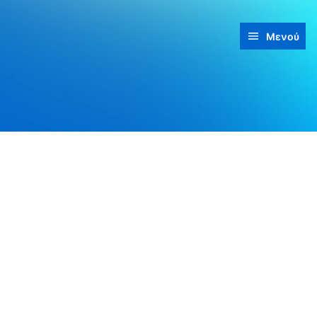
Μενού