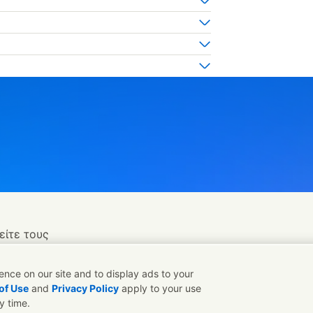
είτε τους
nce on our site and to display ads to your
of Use
and
Privacy Policy
apply to your use
y time.