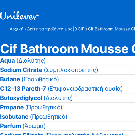
Γρήγορη μετάβαση προς Περιεχόμενο
Αρχική
Δείτε τα προϊόντα μας|
CIF
Cif Bathroom Mousse Ci
Τρέχουσα σελίδα:
Cif Bathroom Mousse C
Aqua
(Διαλύτης)
Sodium Citrate
(Συμπλοκοποιητής)
Butane
(Προωθητικό)
C12-13 Pareth-7
(Επιφανειοδραστική ουσία)
Butoxydiglycol
(Διαλύτης)
Propane
(Προωθητικό)
Isobutane
(Προωθητικό)
Parfum
(Άρωμα)